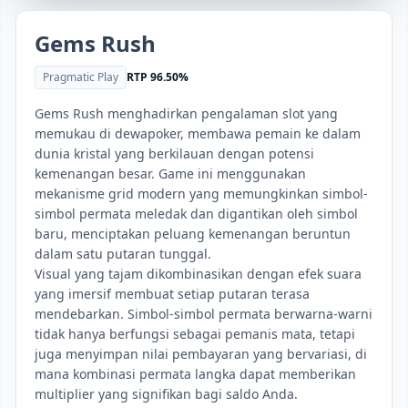
▶
Gems Rush
Pragmatic Play
RTP 96.50%
Gems Rush menghadirkan pengalaman slot yang
memukau di dewapoker, membawa pemain ke dalam
dunia kristal yang berkilauan dengan potensi
kemenangan besar. Game ini menggunakan
mekanisme grid modern yang memungkinkan simbol-
simbol permata meledak dan digantikan oleh simbol
baru, menciptakan peluang kemenangan beruntun
dalam satu putaran tunggal.
Visual yang tajam dikombinasikan dengan efek suara
yang imersif membuat setiap putaran terasa
mendebarkan. Simbol-simbol permata berwarna-warni
tidak hanya berfungsi sebagai pemanis mata, tetapi
juga menyimpan nilai pembayaran yang bervariasi, di
mana kombinasi permata langka dapat memberikan
multiplier yang signifikan bagi saldo Anda.