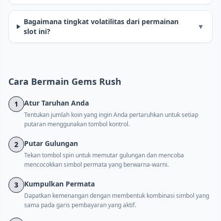
Bagaimana tingkat volatilitas dari permainan
▼
slot ini?
Cara Bermain Gems Rush
Atur Taruhan Anda
1
Tentukan jumlah koin yang ingin Anda pertaruhkan untuk setiap
putaran menggunakan tombol kontrol.
Putar Gulungan
2
Tekan tombol spin untuk memutar gulungan dan mencoba
mencocokkan simbol permata yang berwarna-warni.
Kumpulkan Permata
3
Dapatkan kemenangan dengan membentuk kombinasi simbol yang
sama pada garis pembayaran yang aktif.