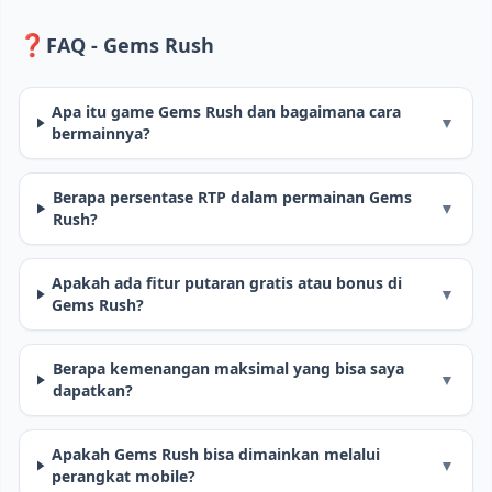
❓
FAQ - Gems Rush
Apa itu game Gems Rush dan bagaimana cara
▼
bermainnya?
Berapa persentase RTP dalam permainan Gems
▼
Rush?
Apakah ada fitur putaran gratis atau bonus di
▼
Gems Rush?
Berapa kemenangan maksimal yang bisa saya
▼
dapatkan?
Apakah Gems Rush bisa dimainkan melalui
▼
perangkat mobile?