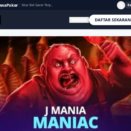
ewaPoker
Situs Slot Gacor Terpercaya
B
MASUK
DAFTAR SEKARA