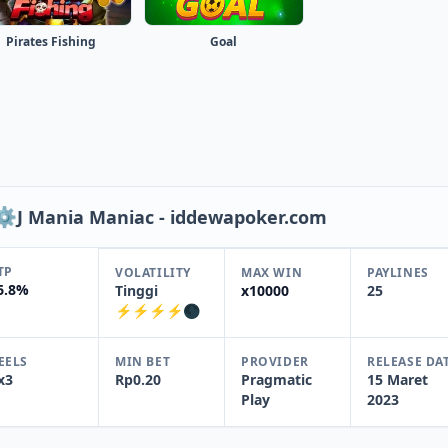
Pirates Fishing
Goal
⚙️
J Mania Maniac - iddewapoker.com
TP
VOLATILITY
MAX WIN
PAYLINES
6.8%
Tinggi
x10000
25
⚡⚡⚡⚡🌑
EELS
MIN BET
PROVIDER
RELEASE DA
x3
Rp0.20
Pragmatic
15 Maret
Play
2023