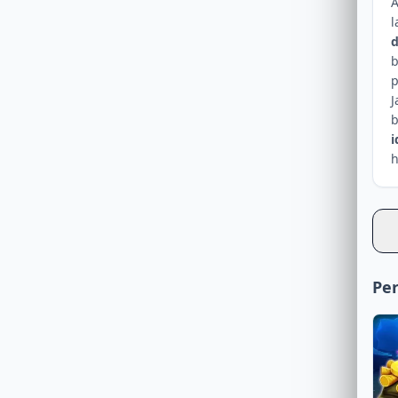
l
b
p
J
b
h
Pe