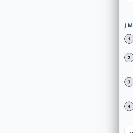
J 
1
2
3
4