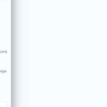
 yang
ingga