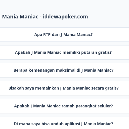
J Mania Maniac - iddewapoker.com
Apa RTP dari J Mania Maniac?
Apakah J Mania Maniac memiliki putaran gratis?
Berapa kemenangan maksimal di J Mania Maniac?
Bisakah saya memainkan J Mania Maniac secara gratis?
Apakah J Mania Maniac ramah perangkat seluler?
Di mana saya bisa unduh aplikasi J Mania Maniac?