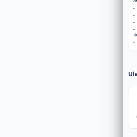
A
kir
Ul